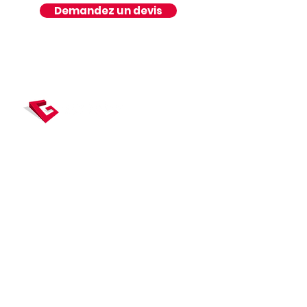
Demandez un devis
Gexpertise, véritable carrefour de la
mesure, concentre des expertises dédiées
à la topographie, la construction et
l’immobilier, et accompagne ses clients
tout au long du cycle de vie du bâtiment
.
Liens utiles
RÉFÉRENCES
ACTUALITÉS
ESPACE CLIENT
CARRIÈRE